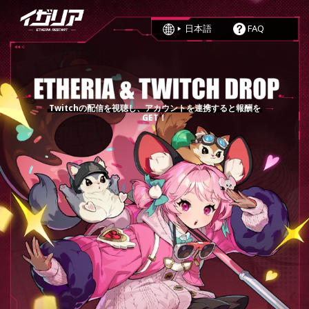
日本語
FAQ
English
简体中文
繁體中文
Deutsch
Español
Français
Indonesia
日本語
한국어
Português
Twitchの配信を視聴し、アカウントを連携すると報酬を
Русский
GET！
ภาษาไทย
Tiếng Việt