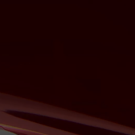
伊瑟重启日